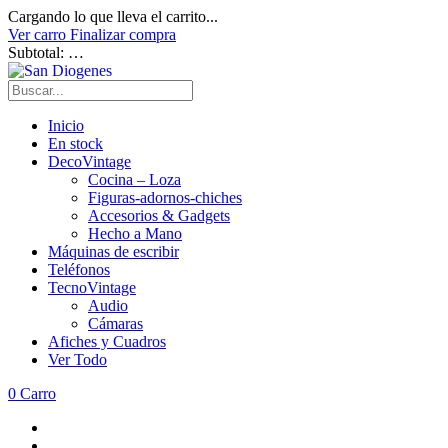
Cargando lo que lleva el carrito...
Ver carro
Finalizar compra
Subtotal:
…
Inicio
En stock
DecoVintage
Cocina – Loza
Figuras-adornos-chiches
Accesorios & Gadgets
Hecho a Mano
Máquinas de escribir
Teléfonos
TecnoVintage
Audio
Cámaras
Afiches y Cuadros
Ver Todo
0
Carro