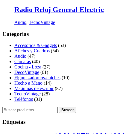
Radio Reloj General Electric
Audio
,
TecnoVintage
Categorías
Accesorios & Gadgets
(53)
Afiches y Cuadros
(54)
Audio
(47)
Cámaras
(40)
Cocina - Loza
(27)
DecoVintage
(61)
Figuras-adornos-chiches
(10)
Hecho a Mano
(14)
Máquinas de escribir
(87)
TecnoVintage
(28)
Teléfonos
(31)
Buscar
Buscar
por:
Etiquetas