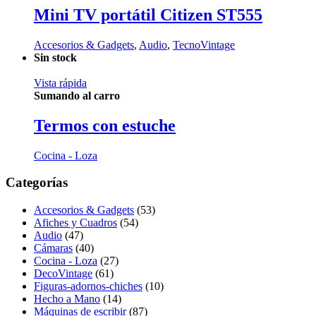
Mini TV portátil Citizen ST555
Accesorios & Gadgets
,
Audio
,
TecnoVintage
Sin stock
Vista rápida
Sumando al carro
Termos con estuche
Cocina - Loza
Categorías
Accesorios & Gadgets
(53)
Afiches y Cuadros
(54)
Audio
(47)
Cámaras
(40)
Cocina - Loza
(27)
DecoVintage
(61)
Figuras-adornos-chiches
(10)
Hecho a Mano
(14)
Máquinas de escribir
(87)