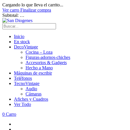
Cargando lo que lleva el carrito...
Ver carro
Finalizar compra
Subtotal:
…
Inicio
En stock
DecoVintage
Cocina – Loza
Figuras-adornos-chiches
Accesorios & Gadgets
Hecho a Mano
Máquinas de escribir
Teléfonos
TecnoVintage
Audio
Cámaras
Afiches y Cuadros
Ver Todo
0
Carro