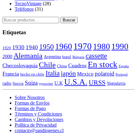
TecnoVintage
(28)
Teléfonos
(31)
Buscar
Buscar
por:
Etiquetas
1970
1960
1980
1990
1950
1930
1940
1920
Alemania
cassette
2000
Argentina
brasil
Bulgaria
En stock
Chile
Checoslovaquia
Cuadros
China
España
Italia
japón
polaroid
Francia
Mexico
hecho en chile
Portugal
U.S.A.
URSS
Suiza
U.K
radio
Yugoslavia
Suecia
typewriter
Sobre Nosotros
Formas de Envíos
Formas de Pago
Términos y Condiciones
Cambios y Devoluciones
Política de Privacidad
contacto@sandiogenes.cl