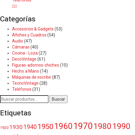
Categorías
Accesorios & Gadgets
(53)
Afiches y Cuadros
(54)
Audio
(47)
Cámaras
(40)
Cocina - Loza
(27)
DecoVintage
(61)
Figuras-adornos-chiches
(10)
Hecho a Mano
(14)
Máquinas de escribir
(87)
TecnoVintage
(28)
Teléfonos
(31)
Buscar
Buscar
por:
Etiquetas
1970
1960
1980
1990
1950
1940
1930
1920