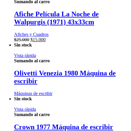
Sumando al carro
Afiche Película La Noche de
Walpurgis (1971) 43x33cm
Afiches y Cuadros
El
El
$
25.000
$
15.000
precio
precio
Sin stock
original
actual
era:
es:
Vista rápida
$25.000.
$15.000.
Sumando al carro
Olivetti Venezia 1980 Máquina de
escribir
Máquinas de escribir
Sin stock
Vista rápida
Sumando al carro
Crown 1977 Máquina de escribir