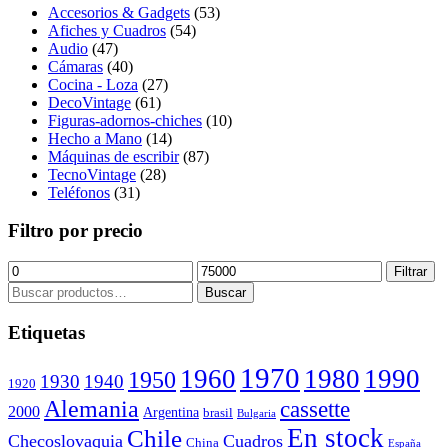
Accesorios & Gadgets
(53)
Afiches y Cuadros
(54)
Audio
(47)
Cámaras
(40)
Cocina - Loza
(27)
DecoVintage
(61)
Figuras-adornos-chiches
(10)
Hecho a Mano
(14)
Máquinas de escribir
(87)
TecnoVintage
(28)
Teléfonos
(31)
Filtro por precio
Precio
Precio
Filtrar
mínimo
máximo
Buscar
Buscar
por:
Etiquetas
1970
1960
1980
1990
1950
1930
1940
1920
Alemania
cassette
2000
Argentina
brasil
Bulgaria
En stock
Chile
Checoslovaquia
Cuadros
China
España