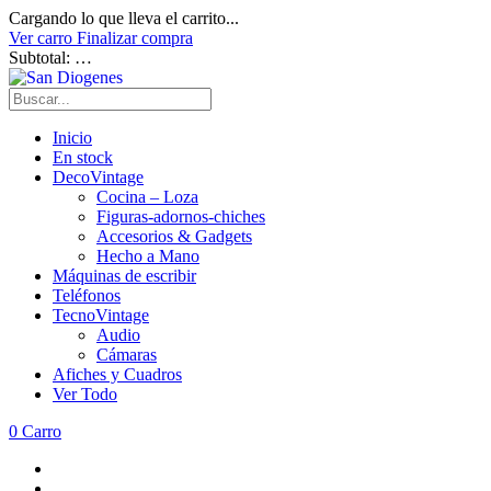
Cargando lo que lleva el carrito...
Ver carro
Finalizar compra
Subtotal:
…
Inicio
En stock
DecoVintage
Cocina – Loza
Figuras-adornos-chiches
Accesorios & Gadgets
Hecho a Mano
Máquinas de escribir
Teléfonos
TecnoVintage
Audio
Cámaras
Afiches y Cuadros
Ver Todo
0
Carro