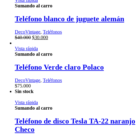
Vista rápida
Sumando al carro
Teléfono blanco de juguete alemán
DecoVintage
,
Teléfonos
El
El
$
40.000
$
30.000
precio
precio
original
actual
Vista rápida
era:
es:
Sumando al carro
$40.000.
$30.000.
Teléfono Verde claro Polaco
DecoVintage
,
Teléfonos
$
75.000
Sin stock
Vista rápida
Sumando al carro
Teléfono de disco Tesla TA-22 naranjo
Checo