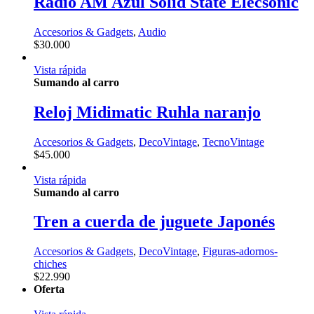
Radio AM Azul Solid State Elecsonic
Accesorios & Gadgets
,
Audio
$
30.000
Vista rápida
Sumando al carro
Reloj Midimatic Ruhla naranjo
Accesorios & Gadgets
,
DecoVintage
,
TecnoVintage
$
45.000
Vista rápida
Sumando al carro
Tren a cuerda de juguete Japonés
Accesorios & Gadgets
,
DecoVintage
,
Figuras-adornos-
chiches
$
22.990
Oferta