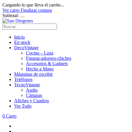
Cargando lo que lleva el carrito...
Ver carro
Finalizar compra
Subtotal:
…
Inicio
En stock
DecoVintage
Cocina – Loza
Figuras-adornos-chiches
Accesorios & Gadgets
Hecho a Mano
Máquinas de escribir
Teléfonos
TecnoVintage
Audio
Cámaras
Afiches y Cuadros
Ver Todo
0
Carro