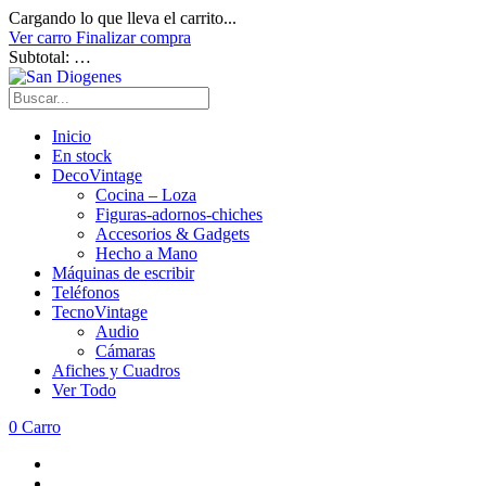
Cargando lo que lleva el carrito...
Ver carro
Finalizar compra
Subtotal:
…
Inicio
En stock
DecoVintage
Cocina – Loza
Figuras-adornos-chiches
Accesorios & Gadgets
Hecho a Mano
Máquinas de escribir
Teléfonos
TecnoVintage
Audio
Cámaras
Afiches y Cuadros
Ver Todo
0
Carro