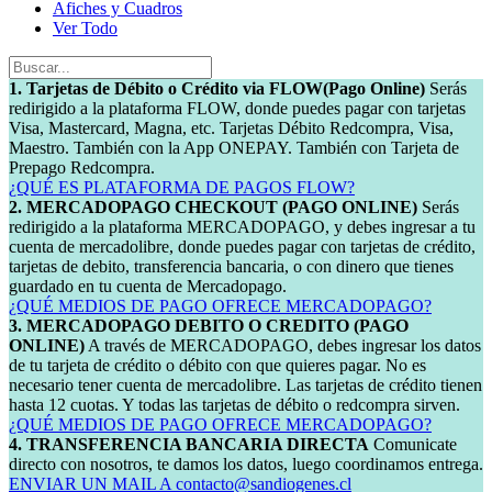
Afiches y Cuadros
Ver Todo
1. Tarjetas de Débito o Crédito via FLOW(Pago Online)
Serás
redirigido a la plataforma FLOW, donde puedes pagar con tarjetas
Visa, Mastercard, Magna, etc. Tarjetas Débito Redcompra, Visa,
Maestro. También con la App ONEPAY. También con Tarjeta de
Prepago Redcompra.
¿QUÉ ES PLATAFORMA DE PAGOS FLOW?
2. MERCADOPAGO CHECKOUT (PAGO ONLINE)
Serás
redirigido a la plataforma MERCADOPAGO, y debes ingresar a tu
cuenta de mercadolibre, donde puedes pagar con tarjetas de crédito,
tarjetas de debito, transferencia bancaria, o con dinero que tienes
guardado en tu cuenta de Mercadopago.
¿QUÉ MEDIOS DE PAGO OFRECE MERCADOPAGO?
3. MERCADOPAGO DEBITO O CREDITO (PAGO
ONLINE)
A través de MERCADOPAGO, debes ingresar los datos
de tu tarjeta de crédito o débito con que quieres pagar. No es
necesario tener cuenta de mercadolibre. Las tarjetas de crédito tienen
hasta 12 cuotas. Y todas las tarjetas de débito o redcompra sirven.
¿QUÉ MEDIOS DE PAGO OFRECE MERCADOPAGO?
4. TRANSFERENCIA BANCARIA DIRECTA
Comunicate
directo con nosotros, te damos los datos, luego coordinamos entrega.
ENVIAR UN MAIL A contacto@sandiogenes.cl