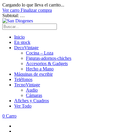
Cargando lo que lleva el carrito...
Ver carro
Finalizar compra
Subtotal:
…
Inicio
En stock
DecoVintage
Cocina – Loza
Figuras-adornos-chiches
Accesorios & Gadgets
Hecho a Mano
Máquinas de escribir
Teléfonos
TecnoVintage
Audio
Cámaras
Afiches y Cuadros
Ver Todo
0
Carro