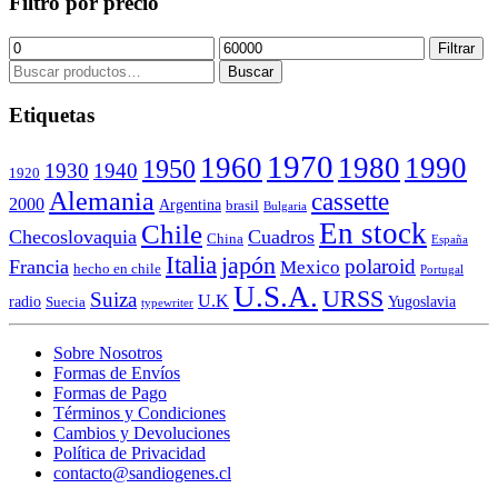
Filtro por precio
Precio
Precio
Filtrar
mínimo
máximo
Buscar
Buscar
por:
Etiquetas
1970
1960
1980
1990
1950
1930
1940
1920
Alemania
cassette
2000
Argentina
brasil
Bulgaria
En stock
Chile
Checoslovaquia
Cuadros
China
España
Italia
japón
polaroid
Francia
Mexico
hecho en chile
Portugal
U.S.A.
URSS
Suiza
U.K
radio
Yugoslavia
Suecia
typewriter
Sobre Nosotros
Formas de Envíos
Formas de Pago
Términos y Condiciones
Cambios y Devoluciones
Política de Privacidad
contacto@sandiogenes.cl