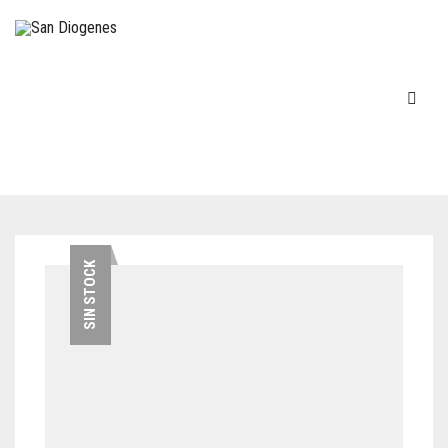
INICIO
SIN STOCK
EN STOCK
DECOVINTAGE
MÁQUINAS DE ESCRIBIR
COCINA – LOZA
TELÉFONOS
FIGURAS-ADORNOS-CHICHES