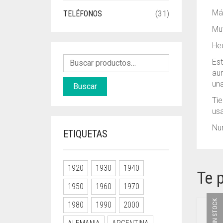
Máq
TELÉFONOS
(31)
Muy
He
Est
aun
una
Buscar
Tie
usa
Nu
ETIQUETAS
1920
1930
1940
Te 
1950
1960
1970
SIN STOCK
1980
1990
2000