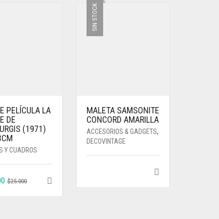
SIN STOCK
E PELÍCULA LA
MALETA SAMSONITE
E DE
CONCORD AMARILLA
URGIS (1971)
ACCESORIOS & GADGETS
,
3CM
DECOVINTAGE
S Y CUADROS
EL
EL
00
$
25.000
PRECIO
PRECIO
ORIGINAL
ACTUAL
ERA:
ES: