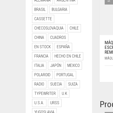
ALEMANIA
ARGENTINA
BRASIL
BULGARIA
CASSETTE
CHECOSLOVAQUIA
CHILE
CHINA
CUADROS
MÁQ
EN STOCK
ESPAÑA
ESCR
REM
FRANCIA
HECHO EN CHILE
MÁQU
ITALIA
JAPÓN
MEXICO
POLAROID
PORTUGAL
RADIO
SUECIA
SUIZA
TYPEWRITER
U.K
Pro
U.S.A.
URSS
YUGOSLAVIA