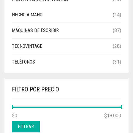
HECHO A MANO
(14)
MÁQUINAS DE ESCRIBIR
(87)
TECNOVINTAGE
(28)
TELÉFONOS
(31)
FILTRO POR PRECIO
PRECIO
PRECIO
$0
Precio:
—
$18.000
MÍNIMO
MÁXIMO
FILTRAR