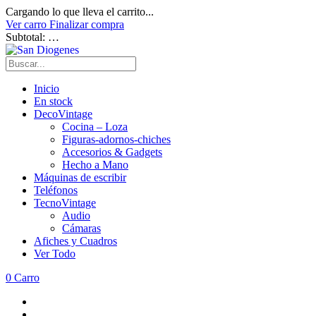
Cargando lo que lleva el carrito...
Ver carro
Finalizar compra
Subtotal:
…
Inicio
En stock
DecoVintage
Cocina – Loza
Figuras-adornos-chiches
Accesorios & Gadgets
Hecho a Mano
Máquinas de escribir
Teléfonos
TecnoVintage
Audio
Cámaras
Afiches y Cuadros
Ver Todo
0
Carro