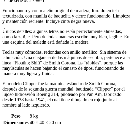
Nº de serie 4C179895
Funcionando y con maletín original de madera, forrado en tela
texturizada, con manilla de baquelita y cierre funcionando. Limpieza
y mantención reciente. Incluye cinta negra nueva.
Únicos detalles: algunas letras no están perfectamente alineadas,
como la z, ñ, e. Pero de todas maneras escribe muy bien, legible. En
una esquina del maletín está dañada la madera.
Teclas muy cómodas, redondas con anillo metálico. Sin sistema de
tabulación. Una elegancia de las máquinas de escribir, pertenece a la
línea “Floating Shift” de Smith Corona, las “rápidas”, porque las
mayúsculas se hacen bajando el canasto de tipos, funcionando de
manera muy ligera y fluida.
El modelo Clipper fue la máquina estándar de Smith Corona,
después de la segunda guerra mundial, bautizada “Clipper” por el
lujoso hidroavión Boeing 314, piloteado por Pan Am, fabricado
desde 1938 hasta 1941, el cual tiene dibujado en rojo junto al
nombre al lado izquierdo.
Peso
8 kg
Dimensiones
40 × 40 × 20 cm