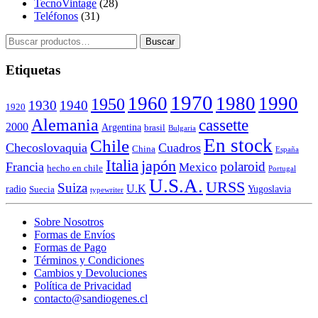
TecnoVintage
(28)
Teléfonos
(31)
Buscar
Buscar
por:
Etiquetas
1970
1960
1980
1990
1950
1930
1940
1920
Alemania
cassette
2000
Argentina
brasil
Bulgaria
En stock
Chile
Checoslovaquia
Cuadros
China
España
Italia
japón
polaroid
Francia
Mexico
hecho en chile
Portugal
U.S.A.
URSS
Suiza
U.K
radio
Yugoslavia
Suecia
typewriter
Sobre Nosotros
Formas de Envíos
Formas de Pago
Términos y Condiciones
Cambios y Devoluciones
Política de Privacidad
contacto@sandiogenes.cl