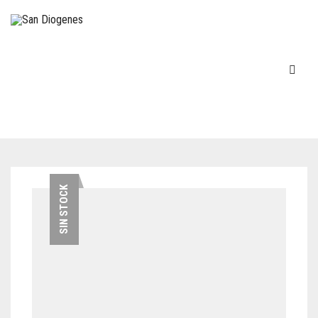
INICIO
SIN STOCK
EN STOCK
DECOVINTAGE
MÁQUINAS DE ESCRIBIR
COCINA – LOZA
TELÉFONOS
FIGURAS-ADORNOS-CHICHES