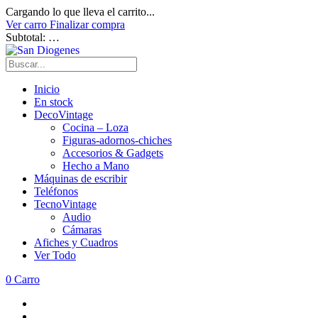
Cargando lo que lleva el carrito...
Ver carro
Finalizar compra
Subtotal:
…
Inicio
En stock
DecoVintage
Cocina – Loza
Figuras-adornos-chiches
Accesorios & Gadgets
Hecho a Mano
Máquinas de escribir
Teléfonos
TecnoVintage
Audio
Cámaras
Afiches y Cuadros
Ver Todo
0
Carro