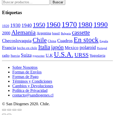
Buscar
Buscar
por:
Etiquetas
1970
1960
1980
1990
1950
1930
1940
1920
Alemania
cassette
2000
Argentina
brasil
Bulgaria
En stock
Chile
Checoslovaquia
Cuadros
China
España
Italia
japón
polaroid
Francia
Mexico
hecho en chile
Portugal
U.S.A.
URSS
Suiza
U.K
radio
Yugoslavia
Suecia
typewriter
Sobre Nosotros
Formas de Envíos
Formas de Pago
Términos y Condiciones
Cambios y Devoluciones
Política de Privacidad
contacto@sandiogenes.cl
© San Diogenes 2020. Chile.