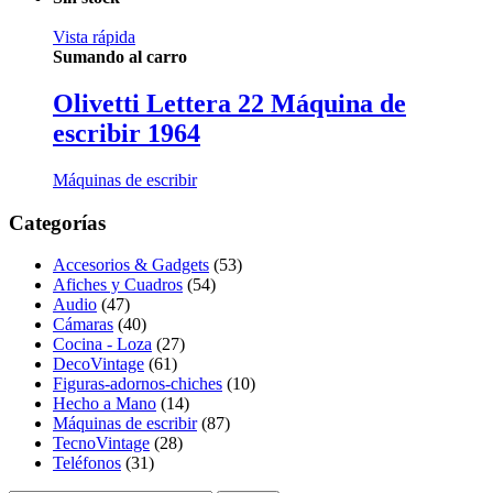
Vista rápida
Sumando al carro
Olivetti Lettera 22 Máquina de
escribir 1964
Máquinas de escribir
Categorías
Accesorios & Gadgets
(53)
Afiches y Cuadros
(54)
Audio
(47)
Cámaras
(40)
Cocina - Loza
(27)
DecoVintage
(61)
Figuras-adornos-chiches
(10)
Hecho a Mano
(14)
Máquinas de escribir
(87)
TecnoVintage
(28)
Teléfonos
(31)