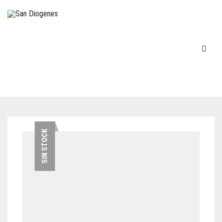
INICIO
SIN STOCK
EN STOCK
DECOVINTAGE
MÁQUINAS DE ESCRIBIR
COCINA – LOZA
TELÉFONOS
FIGURAS-ADORNOS-CHICHES