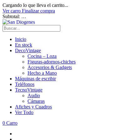
Cargando lo que lleva el carrito...
Ver carro
Finalizar compra
Subtotal:
…
Inicio
En stock
DecoVintage
Cocina – Loza
Figuras-adornos-chiches
Accesorios & Gadgets
Hecho a Mano
Máquinas de escribir
Teléfonos
TecnoVintage
Audio
Cámaras
Afiches y Cuadros
Ver Todo
0
Carro