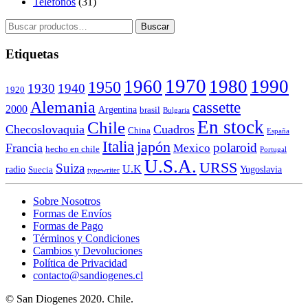
Teléfonos
(31)
Buscar
Buscar
por:
Etiquetas
1970
1960
1980
1990
1950
1930
1940
1920
Alemania
cassette
2000
Argentina
brasil
Bulgaria
En stock
Chile
Checoslovaquia
Cuadros
China
España
Italia
japón
polaroid
Francia
Mexico
hecho en chile
Portugal
U.S.A.
URSS
Suiza
U.K
radio
Yugoslavia
Suecia
typewriter
Sobre Nosotros
Formas de Envíos
Formas de Pago
Términos y Condiciones
Cambios y Devoluciones
Política de Privacidad
contacto@sandiogenes.cl
© San Diogenes 2020. Chile.