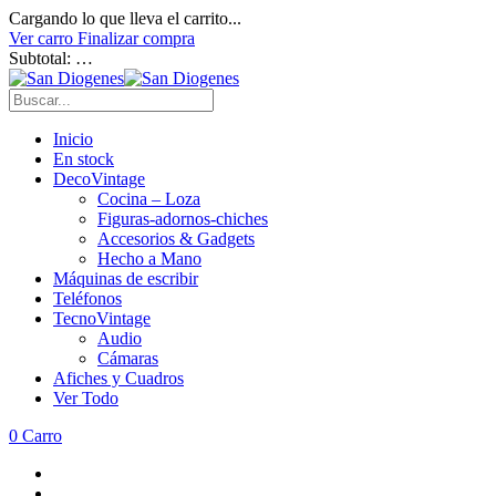
Cargando lo que lleva el carrito...
Ver carro
Finalizar compra
Subtotal:
…
Inicio
En stock
DecoVintage
Cocina – Loza
Figuras-adornos-chiches
Accesorios & Gadgets
Hecho a Mano
Máquinas de escribir
Teléfonos
TecnoVintage
Audio
Cámaras
Afiches y Cuadros
Ver Todo
0
Carro