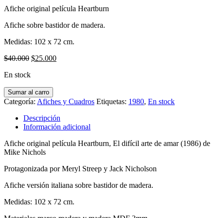
Afiche original película Heartburn
Afiche sobre bastidor de madera.
Medidas: 102 x 72 cm.
El
El
$
40.000
$
25.000
precio
precio
En stock
original
actual
era:
es:
Afiche
Sumar al carro
$40.000.
$25.000.
película
Categoría:
Afiches y Cuadros
Etiquetas:
1980
,
En stock
Heartburn
(1986)
Descripción
cantidad
Información adicional
Afiche original película Heartburn, El difícil arte de amar (1986) de
Mike Nichols
Protagonizada por Meryl Streep y Jack Nicholson
Afiche versión italiana sobre bastidor de madera.
Medidas: 102 x 72 cm.