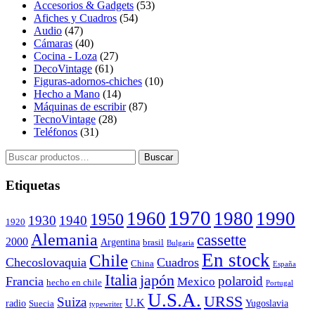
Accesorios & Gadgets
(53)
Afiches y Cuadros
(54)
Audio
(47)
Cámaras
(40)
Cocina - Loza
(27)
DecoVintage
(61)
Figuras-adornos-chiches
(10)
Hecho a Mano
(14)
Máquinas de escribir
(87)
TecnoVintage
(28)
Teléfonos
(31)
Buscar
Buscar
por:
Etiquetas
1970
1960
1980
1990
1950
1930
1940
1920
Alemania
cassette
2000
Argentina
brasil
Bulgaria
En stock
Chile
Checoslovaquia
Cuadros
China
España
Italia
japón
polaroid
Francia
Mexico
hecho en chile
Portugal
U.S.A.
URSS
Suiza
U.K
radio
Yugoslavia
Suecia
typewriter