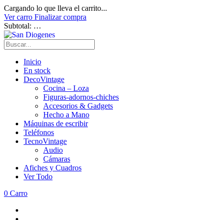
Cargando lo que lleva el carrito...
Ver carro
Finalizar compra
Subtotal:
…
Inicio
En stock
DecoVintage
Cocina – Loza
Figuras-adornos-chiches
Accesorios & Gadgets
Hecho a Mano
Máquinas de escribir
Teléfonos
TecnoVintage
Audio
Cámaras
Afiches y Cuadros
Ver Todo
0
Carro