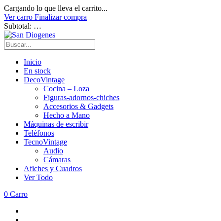
Cargando lo que lleva el carrito...
Ver carro
Finalizar compra
Subtotal:
…
Inicio
En stock
DecoVintage
Cocina – Loza
Figuras-adornos-chiches
Accesorios & Gadgets
Hecho a Mano
Máquinas de escribir
Teléfonos
TecnoVintage
Audio
Cámaras
Afiches y Cuadros
Ver Todo
0
Carro