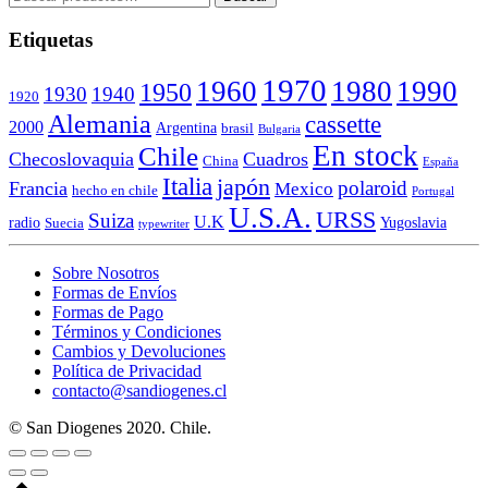
por:
Etiquetas
1970
1960
1980
1990
1950
1930
1940
1920
Alemania
cassette
2000
Argentina
brasil
Bulgaria
En stock
Chile
Checoslovaquia
Cuadros
China
España
Italia
japón
polaroid
Francia
Mexico
hecho en chile
Portugal
U.S.A.
URSS
Suiza
U.K
radio
Yugoslavia
Suecia
typewriter
Sobre Nosotros
Formas de Envíos
Formas de Pago
Términos y Condiciones
Cambios y Devoluciones
Política de Privacidad
contacto@sandiogenes.cl
© San Diogenes 2020. Chile.