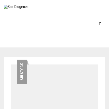
INICIO
SIN STOCK
EN STOCK
DECOVINTAGE
MÁQUINAS DE ESCRIBIR
COCINA – LOZA
TELÉFONOS
FIGURAS-ADORNOS-CHICHES