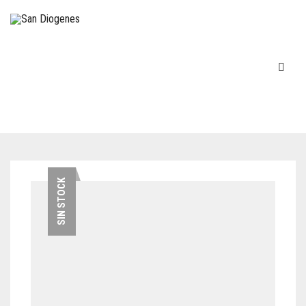
INICIO
SIN STOCK
EN STOCK
DECOVINTAGE
MÁQUINAS DE ESCRIBIR
COCINA – LOZA
TELÉFONOS
FIGURAS-ADORNOS-CHICHES