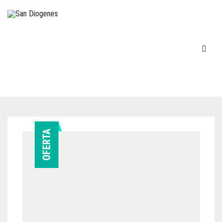
INICIO
OFERTA
EN STOCK
DECOVINTAGE
MÁQUINAS DE ESCRIBIR
COCINA – LOZA
TELÉFONOS
FIGURAS-ADORNOS-CHICHES