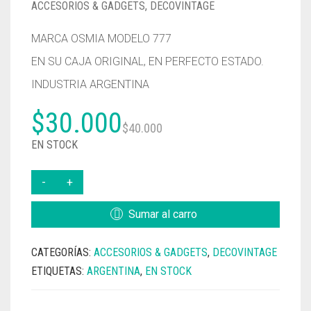
ACCESORIOS & GADGETS
,
DECOVINTAGE
MARCA OSMIA MODELO 777
EN SU CAJA ORIGINAL, EN PERFECTO ESTADO.
INDUSTRIA ARGENTINA
El
El
$
30.000
$
40.000
precio
precio
EN STOCK
original
actual
TIMBRE
FOLIADOR
era:
es:
AUTOMATICO
Sumar al carro
ARGENTINO
$40.000.
$30.000.
OSMIA
CATEGORÍAS:
ACCESORIOS & GADGETS
,
DECOVINTAGE
CANTIDAD
ETIQUETAS:
ARGENTINA
,
EN STOCK