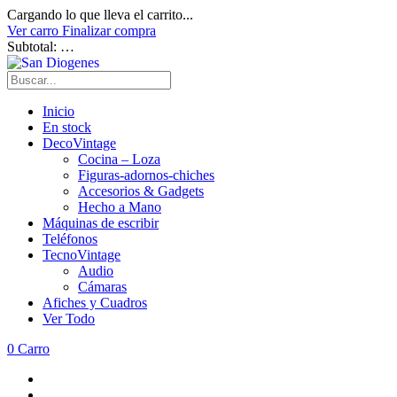
Cargando lo que lleva el carrito...
Ver carro
Finalizar compra
Subtotal:
…
Inicio
En stock
DecoVintage
Cocina – Loza
Figuras-adornos-chiches
Accesorios & Gadgets
Hecho a Mano
Máquinas de escribir
Teléfonos
TecnoVintage
Audio
Cámaras
Afiches y Cuadros
Ver Todo
0
Carro