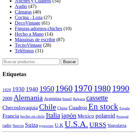
Afiches y Cuadros
(54)
Audio
(47)
Cámaras
(40)
Cocina - Loza
(27)
DecoVintage
(61)
Figuras-adornos-chiches
(10)
Hecho a Mano
(14)
Máquinas de escribir
(87)
TecnoVintage
(28)
Teléfonos
(31)
Buscar
Buscar
por:
Etiquetas
1970
1960
1980
1990
1950
1930
1940
1920
Alemania
cassette
2000
Argentina
brasil
Bulgaria
En stock
Chile
Checoslovaquia
Cuadros
China
España
Italia
japón
polaroid
Francia
Mexico
hecho en chile
Portugal
U.S.A.
URSS
Suiza
U.K
radio
Yugoslavia
Suecia
typewriter