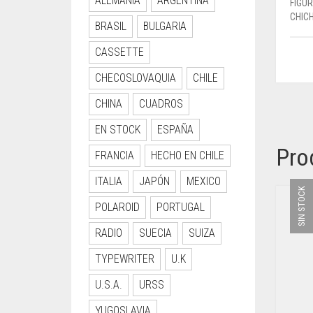
ALEMANIA
ARGENTINA
FIGU
CHIC
BRASIL
BULGARIA
CASSETTE
CHECOSLOVAQUIA
CHILE
CHINA
CUADROS
EN STOCK
ESPAÑA
Pro
FRANCIA
HECHO EN CHILE
ITALIA
JAPÓN
MEXICO
SIN STOCK
POLAROID
PORTUGAL
RADIO
SUECIA
SUIZA
TYPEWRITER
U.K
U.S.A.
URSS
YUGOSLAVIA