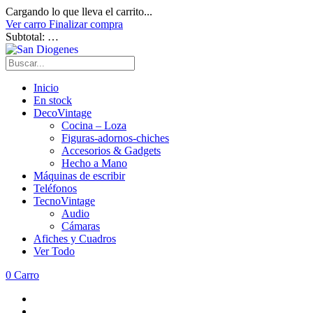
Cargando lo que lleva el carrito...
Ver carro
Finalizar compra
Subtotal:
…
Inicio
En stock
DecoVintage
Cocina – Loza
Figuras-adornos-chiches
Accesorios & Gadgets
Hecho a Mano
Máquinas de escribir
Teléfonos
TecnoVintage
Audio
Cámaras
Afiches y Cuadros
Ver Todo
0
Carro