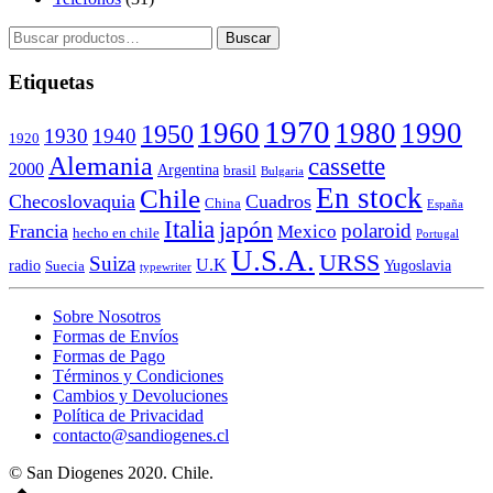
Buscar
Buscar
por:
Etiquetas
1970
1960
1980
1990
1950
1930
1940
1920
Alemania
cassette
2000
Argentina
brasil
Bulgaria
En stock
Chile
Checoslovaquia
Cuadros
China
España
Italia
japón
polaroid
Francia
Mexico
hecho en chile
Portugal
U.S.A.
URSS
Suiza
U.K
radio
Yugoslavia
Suecia
typewriter
Sobre Nosotros
Formas de Envíos
Formas de Pago
Términos y Condiciones
Cambios y Devoluciones
Política de Privacidad
contacto@sandiogenes.cl
© San Diogenes 2020. Chile.