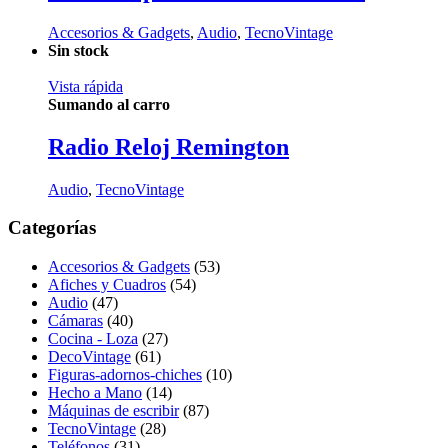
Accesorios & Gadgets
,
Audio
,
TecnoVintage
Sin stock
Vista rápida
Sumando al carro
Radio Reloj Remington
Audio
,
TecnoVintage
Categorías
Accesorios & Gadgets
(53)
Afiches y Cuadros
(54)
Audio
(47)
Cámaras
(40)
Cocina - Loza
(27)
DecoVintage
(61)
Figuras-adornos-chiches
(10)
Hecho a Mano
(14)
Máquinas de escribir
(87)
TecnoVintage
(28)
Teléfonos
(31)