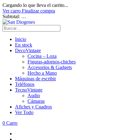
Cargando lo que lleva el carrito...
Ver carro
Finalizar compra
Subtotal:
…
Inicio
En stock
DecoVintage
Cocina – Loza
Figuras-adornos-chiches
Accesorios & Gadgets
Hecho a Mano
Máquinas de escribir
Teléfonos
TecnoVintage
Audio
Cámaras
Afiches y Cuadros
Ver Todo
0
Carro