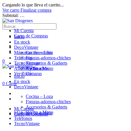
Cargando lo que lleva el carrito...
Ver carro
Finalizar compra
Subtotal:
…
Mi Cuenta
Carro de Compras
Inicio
En stock
DecoVintage
Máquinas de escribir
Cocina – Loza
Teléfonos
Figuras-adornos-chiches
0
TecnoVintage
Accesorios & Gadgets
Afiches y Cuadros
Hecho a Mano
Audio
Ver Todo
Cámaras
Inicio
En stock
0
Carro
DecoVintage
Cocina – Loza
Figuras-adornos-chiches
Accesorios & Gadgets
Mi Cuenta
Hecho a Mano
Máquinas de escribir
Carro de Compras
Teléfonos
TecnoVintage