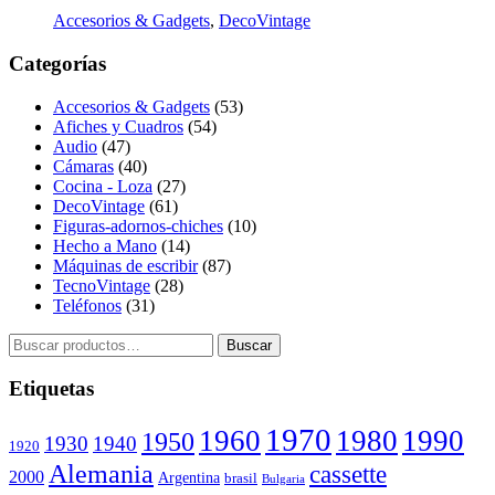
Accesorios & Gadgets
,
DecoVintage
Categorías
Accesorios & Gadgets
(53)
Afiches y Cuadros
(54)
Audio
(47)
Cámaras
(40)
Cocina - Loza
(27)
DecoVintage
(61)
Figuras-adornos-chiches
(10)
Hecho a Mano
(14)
Máquinas de escribir
(87)
TecnoVintage
(28)
Teléfonos
(31)
Buscar
Buscar
por:
Etiquetas
1970
1960
1980
1990
1950
1930
1940
1920
Alemania
cassette
2000
Argentina
brasil
Bulgaria