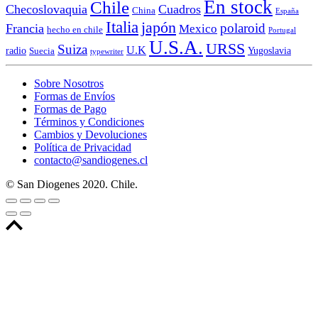
En stock
Chile
Checoslovaquia
Cuadros
China
España
Italia
japón
polaroid
Francia
Mexico
hecho en chile
Portugal
U.S.A.
URSS
Suiza
U.K
radio
Yugoslavia
Suecia
typewriter
Sobre Nosotros
Formas de Envíos
Formas de Pago
Términos y Condiciones
Cambios y Devoluciones
Política de Privacidad
contacto@sandiogenes.cl
© San Diogenes 2020. Chile.