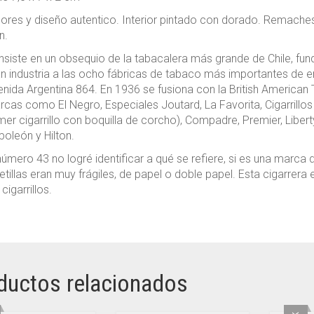
ores y diseño autentico. Interior pintado con dorado. Remaches 
n.
siste en un obsequio de la tabacalera más grande de Chile, fun
n industria a las ocho fábricas de tabaco más importantes de en
nida Argentina 864. En 1936 se fusiona con la British American 
cas como El Negro, Especiales Joutard, La Favorita, Cigarrillos 
mer cigarrillo con boquilla de corcho), Compadre, Premier, Liber
oleón y Hilton.
número 43 no logré identificar a qué se refiere, si es una marca 
etillas eran muy frágiles, de papel o doble papel. Esta cigarrer
 cigarrillos.
ductos relacionados