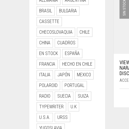
ALEMANIA
ARGENTINA
SIN STOCK
BRASIL
BULGARIA
CASSETTE
CHECOSLOVAQUIA
CHILE
CHINA
CUADROS
EN STOCK
ESPAÑA
VIE
FRANCIA
HECHO EN CHILE
NAR
DIS
ITALIA
JAPÓN
MEXICO
ACCE
POLAROID
PORTUGAL
RADIO
SUECIA
SUIZA
TYPEWRITER
U.K
U.S.A.
URSS
YUGOSLAVIA