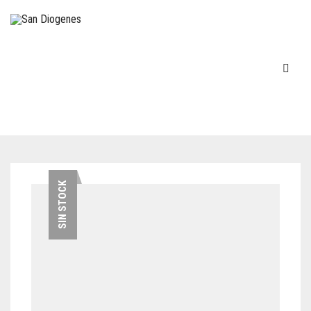
INICIO
SIN STOCK
EN STOCK
DECOVINTAGE
MÁQUINAS DE ESCRIBIR
COCINA – LOZA
TELÉFONOS
FIGURAS-ADORNOS-CHICHES