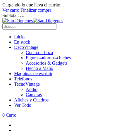
Cargando lo que lleva el carrito...
Ver carro
Finalizar compra
Subtotal:
…
Inicio
En stock
DecoVintage
Cocina – Loza
Figuras-adornos-chiches
Accesorios & Gadgets
Hecho a Mano
Máquinas de escribir
Teléfonos
TecnoVintage
Audio
Cámaras
Afiches y Cuadros
Ver Todo
0
Carro