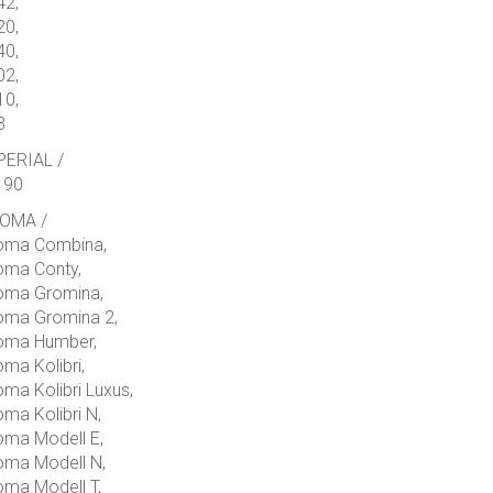
42,
20,
40,
02,
10,
3
PERIAL /
 90
OMA /
oma Combina,
oma Conty,
oma Gromina,
oma Gromina 2,
oma Humber,
ma Kolibri,
ma Kolibri Luxus,
ma Kolibri N,
oma Modell E,
oma Modell N,
oma Modell T,