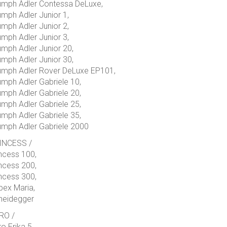
umph Adler Contessa DeLuxe,
umph Adler Junior 1,
umph Adler Junior 2,
umph Adler Junior 3,
umph Adler Junior 20,
umph Adler Junior 30,
iumph Adler Rover DeLuxe EP101,
umph Adler Gabriele 10,
umph Adler Gabriele 20,
umph Adler Gabriele 25,
umph Adler Gabriele 35,
umph Adler Gabriele 2000
INCESS /
ncess 100,
ncess 200,
ncess 300,
pex Maria,
heidegger
RO /
o Erika 5,