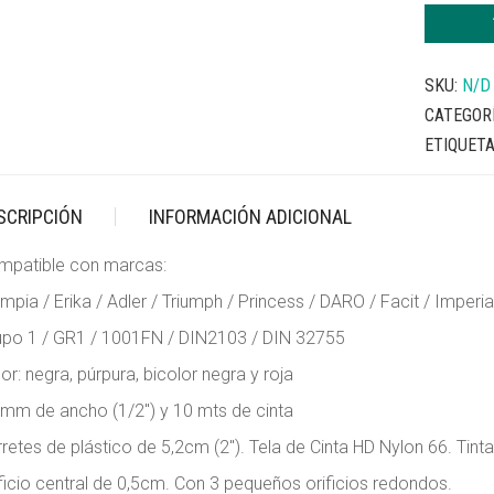
CINTA
MÁQUINA
DE
SKU:
N/D
ESCRIBIR
GR1
CATEGOR
PARA
ETIQUET
OLYMPIA,
ERIKA,
ADLER,
SCRIPCIÓN
INFORMACIÓN ADICIONAL
ETC.
CANTIDA
mpatible con marcas:
mpia / Erika / Adler / Triumph / Princess / DARO / Facit / Imperia
upo 1 / GR1 / 1001FN / DIN2103 / DIN 32755
or: negra, púrpura, bicolor negra y roja
mm de ancho (1/2″) y 10 mts de cinta
retes de plástico de 5,2cm (2″). Tela de Cinta HD Nylon 66. Ti
ficio central de 0,5cm. Con 3 pequeños orificios redondos.