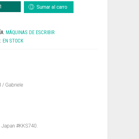
Sumar al carro
ÍA:
MÁQUINAS DE ESCRIBIR
A:
EN STOCK
D
l / Gabriele
nta Japan #KKS740.