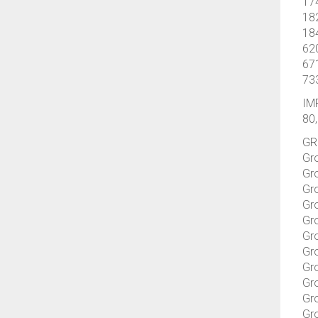
17
18
18
62
67
73
IM
80,
GR
Gr
Gr
Gr
Gr
Gr
Gro
Gro
Gro
Gr
Gr
Gr