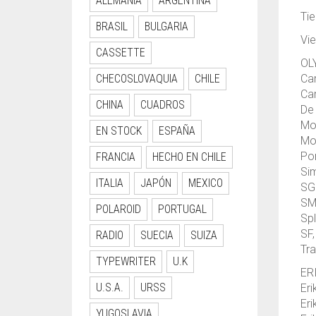
ALEMANIA
ARGENTINA
Tie
BRASIL
BULGARIA
Vie
CASSETTE
OL
CHECOSLOVAQUIA
CHILE
Car
Car
CHINA
CUADROS
De 
Mo
EN STOCK
ESPAÑA
Mo
Por
FRANCIA
HECHO EN CHILE
Sim
ITALIA
JAPÓN
MEXICO
SG
SM
POLAROID
PORTUGAL
Spl
SF,
RADIO
SUECIA
SUIZA
Tra
TYPEWRITER
U.K
ER
U.S.A.
URSS
Eri
Eri
YUGOSLAVIA