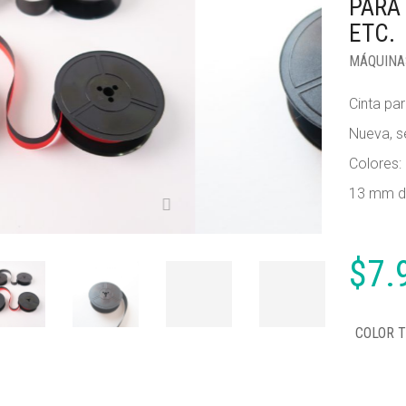
PARA 
ETC.
MÁQUINA
Cinta pa
Nueva, s
Colores: 
13 mm de
$
7.
COLOR T