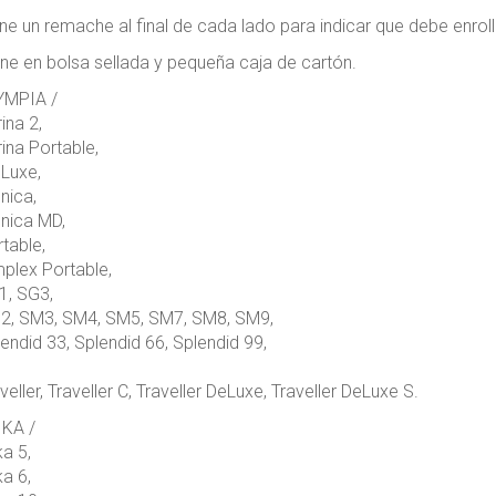
ne un remache al final de cada lado para indicar que debe enrollar
ne en bolsa sellada y pequeña caja de cartón.
YMPIA /
ina 2,
ina Portable,
Luxe,
nica,
nica MD,
table,
plex Portable,
1, SG3,
2, SM3, SM4, SM5, SM7, SM8, SM9,
endid 33, Splendid 66, Splendid 99,
veller, Traveller C, Traveller DeLuxe, Traveller DeLuxe S.
IKA /
ka 5,
ka 6,