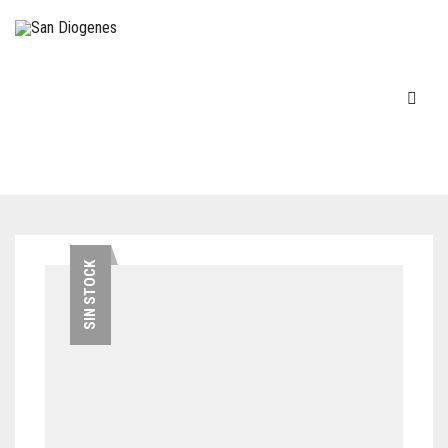
INICIO
SIN STOCK
EN STOCK
DECOVINTAGE
MÁQUINAS DE ESCRIBIR
COCINA – LOZA
TELÉFONOS
FIGURAS-ADORNOS-CHICHES