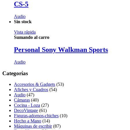
CS-5
Audio
Sin stock
Vista rápida
Sumando al carro
Personal Sony Walkman Sports
Audio
Categorías
Accesorios & Gadgets
(53)
Afiches y Cuadros
(54)
Audio
(47)
Cámaras
(40)
Cocina - Loza
(27)
DecoVintage
(61)
Figuras-adornos-chiches
(10)
Hecho a Mano
(14)
Máquinas de escribir
(87)