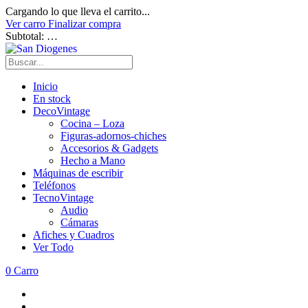
Cargando lo que lleva el carrito...
Ver carro
Finalizar compra
Subtotal:
…
Inicio
En stock
DecoVintage
Cocina – Loza
Figuras-adornos-chiches
Accesorios & Gadgets
Hecho a Mano
Máquinas de escribir
Teléfonos
TecnoVintage
Audio
Cámaras
Afiches y Cuadros
Ver Todo
0
Carro