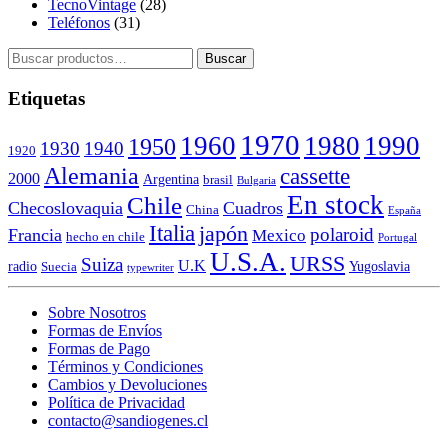
TecnoVintage
(28)
Teléfonos
(31)
Buscar
Buscar
por:
Etiquetas
1970
1960
1980
1990
1950
1930
1940
1920
Alemania
cassette
2000
Argentina
brasil
Bulgaria
En stock
Chile
Checoslovaquia
Cuadros
China
España
Italia
japón
polaroid
Francia
Mexico
hecho en chile
Portugal
U.S.A.
URSS
Suiza
U.K
radio
Yugoslavia
Suecia
typewriter
Sobre Nosotros
Formas de Envíos
Formas de Pago
Términos y Condiciones
Cambios y Devoluciones
Política de Privacidad
contacto@sandiogenes.cl