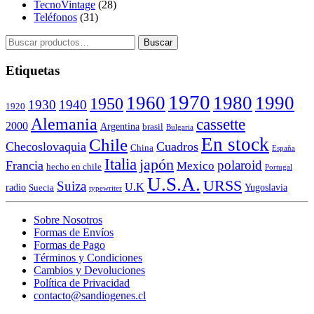
TecnoVintage
(28)
Teléfonos
(31)
Buscar
Buscar
por:
Etiquetas
1970
1960
1980
1990
1950
1930
1940
1920
Alemania
cassette
2000
Argentina
brasil
Bulgaria
En stock
Chile
Checoslovaquia
Cuadros
China
España
Italia
japón
polaroid
Francia
Mexico
hecho en chile
Portugal
U.S.A.
URSS
Suiza
U.K
radio
Yugoslavia
Suecia
typewriter
Sobre Nosotros
Formas de Envíos
Formas de Pago
Términos y Condiciones
Cambios y Devoluciones
Política de Privacidad
contacto@sandiogenes.cl