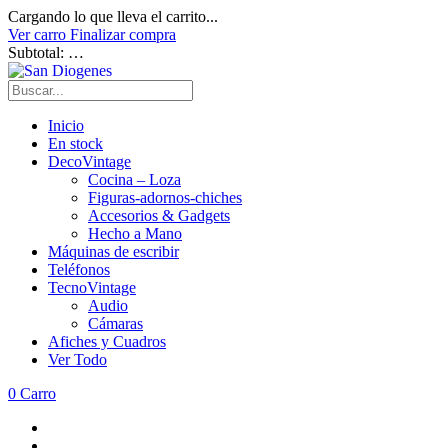
Cargando lo que lleva el carrito...
Ver carro
Finalizar compra
Subtotal:
…
Inicio
En stock
DecoVintage
Cocina – Loza
Figuras-adornos-chiches
Accesorios & Gadgets
Hecho a Mano
Máquinas de escribir
Teléfonos
TecnoVintage
Audio
Cámaras
Afiches y Cuadros
Ver Todo
0
Carro