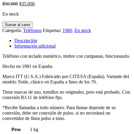
El
El
$
50.000
$
35.000
precio
precio
En stock
original
actual
era:
es:
Teléfono
Sumar al carro
$50.000.
$35.000.
Rojo
Categoría:
Teléfonos
Etiquetas:
1980
,
En stock
y
Negro
Descripción
Citesa
Información adicional
cantidad
Teléfono con teclado numérico, timbre con campanas, funcionando.
Hecho en 1981 en España.
Marca ITT (U.S.A.) Fabricado por CITESA (España). Variante del
modelo Teide, clásico en España a fines de los 70.
Tiene marcas de uso, tornillos no originales, pero está probado. Con
conexión RJ-11 de teléfono fijo.
*Recibe llamadas a todo número. Para llamar depende de su
conexión, debe ser conexión de pulso, si no necesitará un
convertidor de línea pulso a tono.
Peso
1 kg