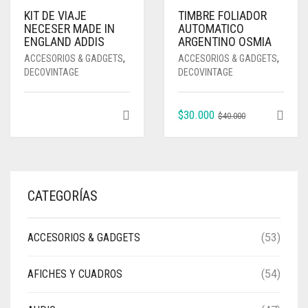
KIT DE VIAJE
TIMBRE FOLIADOR
NECESER MADE IN
AUTOMATICO
ENGLAND ADDIS
ARGENTINO OSMIA
ACCESORIOS & GADGETS
,
ACCESORIOS & GADGETS
,
DECOVINTAGE
DECOVINTAGE
EL
EL
$
30.000
$
40.000
PRECIO
PRECIO
ORIGINAL
ACTUAL
ERA:
ES:
$40.000.
$30.000.
CATEGORÍAS
ACCESORIOS & GADGETS
(53)
AFICHES Y CUADROS
(54)