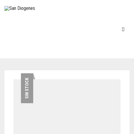
INICIO
SIN STOCK
EN STOCK
DECOVINTAGE
MÁQUINAS DE ESCRIBIR
COCINA – LOZA
TELÉFONOS
FIGURAS-ADORNOS-CHICHES