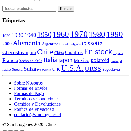
Buscar
Buscar
por:
Etiquetas
1970
1960
1980
1990
1950
1930
1940
1920
Alemania
cassette
2000
Argentina
brasil
Bulgaria
En stock
Chile
Checoslovaquia
Cuadros
China
España
Italia
japón
polaroid
Francia
Mexico
hecho en chile
Portugal
U.S.A.
URSS
Suiza
U.K
radio
Yugoslavia
Suecia
typewriter
Sobre Nosotros
Formas de Envíos
Formas de Pago
Términos y Condiciones
Cambios y Devoluciones
Política de Privacidad
contacto@sandiogenes.cl
© San Diogenes 2020. Chile.