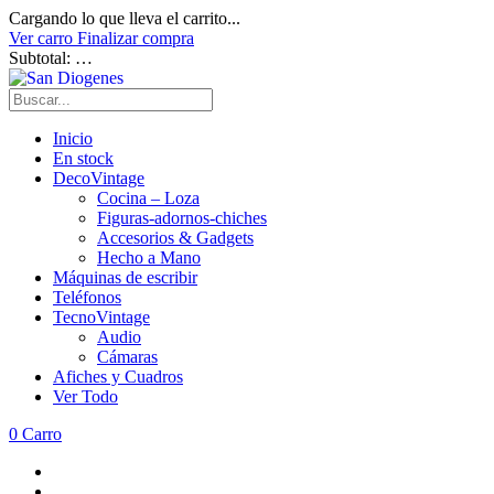
Cargando lo que lleva el carrito...
Ver carro
Finalizar compra
Subtotal:
…
Inicio
En stock
DecoVintage
Cocina – Loza
Figuras-adornos-chiches
Accesorios & Gadgets
Hecho a Mano
Máquinas de escribir
Teléfonos
TecnoVintage
Audio
Cámaras
Afiches y Cuadros
Ver Todo
0
Carro