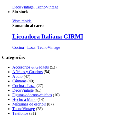
DecoVintage
,
TecnoVintage
Sin stock
Vista rápida
Sumando al carro
Licuadora Italiana GIRMI
Cocina - Loza
,
TecnoVintage
Categorías
Accesorios & Gadgets
(53)
Afiches y Cuadros
(54)
Audio
(47)
Cámaras
(40)
Cocina - Loza
(27)
DecoVintage
(61)
Figuras-adornos-chiches
(10)
Hecho a Mano
(14)
Máquinas de escribir
(87)
TecnoVintage
(28)
Teléfonos
(31)