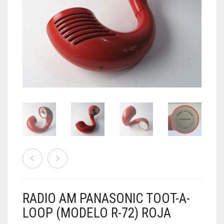
TECNOVINTAGE
ACCESORIOS & GADGETS
AFICHES Y CUADROS
HECHO A MANO
AUDIO
VER TODO
CÁMARAS
0
CARRO
Mi Cuenta
Carro de Compras
RADIO AM PANASONIC TOOT-A-
LOOP (MODELO R-72) ROJA