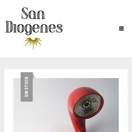
INICIO
SIN STOCK
EN STOCK
DECOVINTAGE
MÁQUINAS DE ESCRIBIR
COCINA – LOZA
TELÉFONOS
FIGURAS-ADORNOS-CHICHES