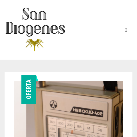
INICIO
OFERTA
EN STOCK
DECOVINTAGE
MÁQUINAS DE ESCRIBIR
COCINA – LOZA
TELÉFONOS
FIGURAS-ADORNOS-CHICHES