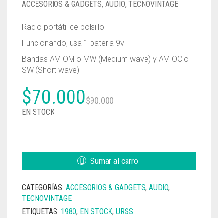
ACCESORIOS & GADGETS
,
AUDIO
,
TECNOVINTAGE
Radio portátil de bolsillo
Funcionando, usa 1 batería 9v
Bandas AM OM o MW (Medium wave) y AM OC o
SW (Short wave)
El
El
$
70.000
$
90.000
precio
precio
EN STOCK
original
actual
RADIO
AM
era:
es:
NEVSKIJ
Sumar al carro
HEBCKUU
$90.000.
$70.000.
402
CATEGORÍAS:
ACCESORIOS & GADGETS
,
AUDIO
,
(НЕВСКИЙ)
TECNOVINTAGE
CANTIDAD
ETIQUETAS:
1980
,
EN STOCK
,
URSS