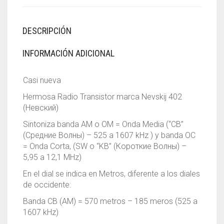
DESCRIPCIÓN
INFORMACIÓN ADICIONAL
Casi nueva
Hermosa Radio Transistor marca Nevskij 402
(Невский)
Sintoniza banda AM o OM = Onda Media (“CB”
(Средние Волны)
– 525 a 1607 kHz ) y banda OC
= Onda Corta, (SW o “KB” (Короткие Волны) –
5,95 a 12,1 MHz)
En el dial se indica en Metros, diferente a los diales
de occidente:
Banda CB (AM) = 570 metros – 185 meros (
525 a
1607 kHz)