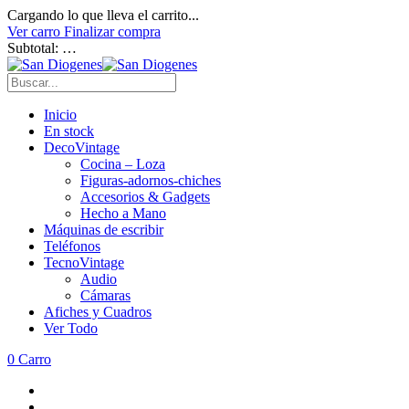
Cargando lo que lleva el carrito...
Ver carro
Finalizar compra
Subtotal:
…
Inicio
En stock
DecoVintage
Cocina – Loza
Figuras-adornos-chiches
Accesorios & Gadgets
Hecho a Mano
Máquinas de escribir
Teléfonos
TecnoVintage
Audio
Cámaras
Afiches y Cuadros
Ver Todo
0
Carro