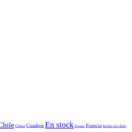
En stock
Chile
Cuadros
Francia
China
hecho en chile
España