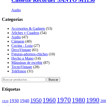
Cassette Recorder SANYO M1150
Audio
Categorías
Accesorios & Gadgets
(53)
Afiches y Cuadros
(54)
Audio
(47)
Cámaras
(40)
Cocina - Loza
(27)
DecoVintage
(61)
Figuras-adornos-chiches
(10)
Hecho a Mano
(14)
Máquinas de escribir
(87)
TecnoVintage
(28)
Teléfonos
(31)
Buscar
Buscar
por:
Etiquetas
1970
1960
1980
1990
1950
1930
1940
200
1920