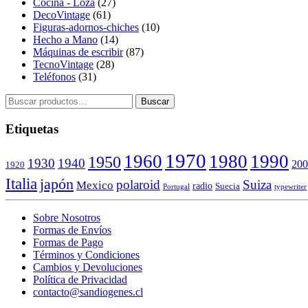
Cocina - Loza
(27)
DecoVintage
(61)
Figuras-adornos-chiches
(10)
Hecho a Mano
(14)
Máquinas de escribir
(87)
TecnoVintage
(28)
Teléfonos
(31)
Buscar
Buscar
por:
Etiquetas
1970
1960
1980
1990
1950
1930
1940
200
1920
Italia
japón
polaroid
Suiza
Mexico
radio
Suecia
Portugal
typewriter
Sobre Nosotros
Formas de Envíos
Formas de Pago
Términos y Condiciones
Cambios y Devoluciones
Política de Privacidad
contacto@sandiogenes.cl