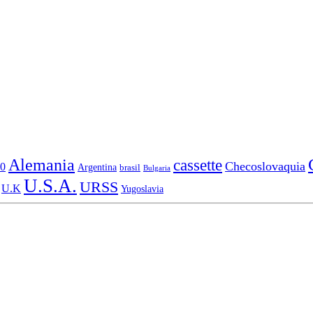
Alemania
cassette
Checoslovaquia
0
Argentina
brasil
Bulgaria
U.S.A.
URSS
U.K
Yugoslavia