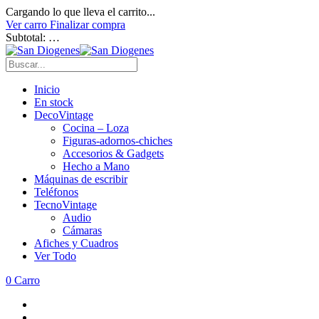
Cargando lo que lleva el carrito...
Ver carro
Finalizar compra
Subtotal:
…
Inicio
En stock
DecoVintage
Cocina – Loza
Figuras-adornos-chiches
Accesorios & Gadgets
Hecho a Mano
Máquinas de escribir
Teléfonos
TecnoVintage
Audio
Cámaras
Afiches y Cuadros
Ver Todo
0
Carro