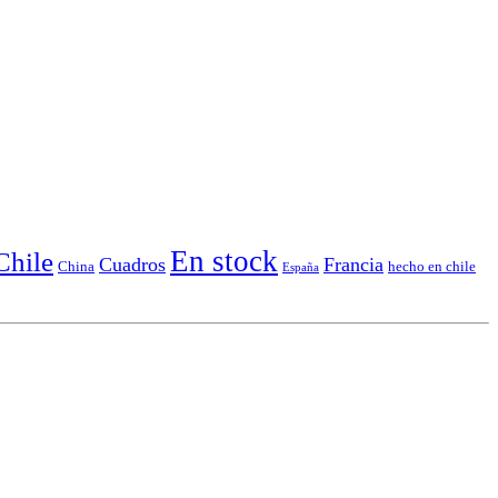
En stock
Chile
Cuadros
Francia
China
hecho en chile
España