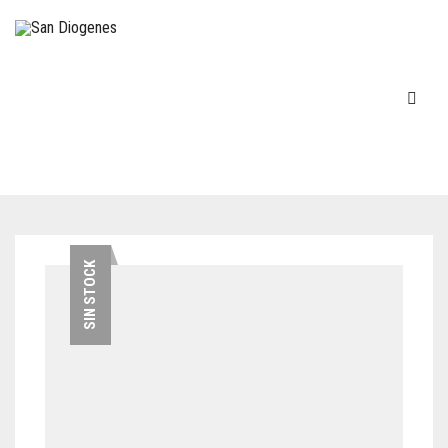
INICIO
SIN STOCK
EN STOCK
DECOVINTAGE
MÁQUINAS DE ESCRIBIR
COCINA – LOZA
TELÉFONOS
FIGURAS-ADORNOS-CHICHES