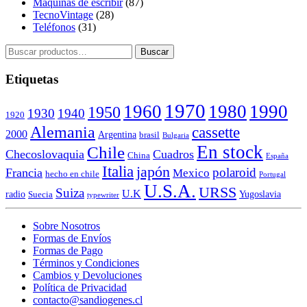
Máquinas de escribir
(87)
TecnoVintage
(28)
Teléfonos
(31)
Buscar
Buscar
por:
Etiquetas
1970
1960
1980
1990
1950
1930
1940
1920
Alemania
cassette
2000
Argentina
brasil
Bulgaria
En stock
Chile
Checoslovaquia
Cuadros
China
España
Italia
japón
polaroid
Francia
Mexico
hecho en chile
Portugal
U.S.A.
URSS
Suiza
U.K
radio
Yugoslavia
Suecia
typewriter
Sobre Nosotros
Formas de Envíos
Formas de Pago
Términos y Condiciones
Cambios y Devoluciones
Política de Privacidad
contacto@sandiogenes.cl