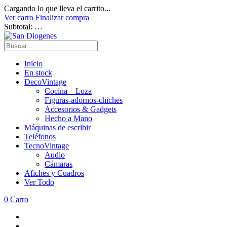
Cargando lo que lleva el carrito...
Ver carro
Finalizar compra
Subtotal:
…
Inicio
En stock
DecoVintage
Cocina – Loza
Figuras-adornos-chiches
Accesorios & Gadgets
Hecho a Mano
Máquinas de escribir
Teléfonos
TecnoVintage
Audio
Cámaras
Afiches y Cuadros
Ver Todo
0
Carro