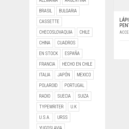
ALEMANIA
ARGENTINA
BRASIL
BULGARIA
LÁP
CASSETTE
PEN
CHECOSLOVAQUIA
CHILE
ACCE
CHINA
CUADROS
EN STOCK
ESPAÑA
FRANCIA
HECHO EN CHILE
ITALIA
JAPÓN
MEXICO
POLAROID
PORTUGAL
RADIO
SUECIA
SUIZA
TYPEWRITER
U.K
U.S.A.
URSS
YUGOSLAVIA