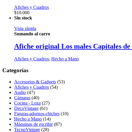
Afiches y Cuadros
$
10.000
Sin stock
Vista rápida
Sumando al carro
Afiche original Los males Capitales de
Afiches y Cuadros
,
Hecho a Mano
Categorías
Accesorios & Gadgets
(53)
Afiches y Cuadros
(54)
Audio
(47)
Cámaras
(40)
Cocina - Loza
(27)
DecoVintage
(61)
Figuras-adornos-chiches
(10)
Hecho a Mano
(14)
Máquinas de escribir
(87)
TecnoVintage
(28)