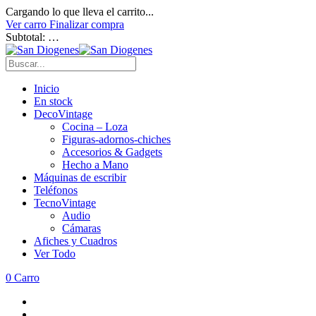
Cargando lo que lleva el carrito...
Ver carro
Finalizar compra
Subtotal:
…
Inicio
En stock
DecoVintage
Cocina – Loza
Figuras-adornos-chiches
Accesorios & Gadgets
Hecho a Mano
Máquinas de escribir
Teléfonos
TecnoVintage
Audio
Cámaras
Afiches y Cuadros
Ver Todo
0
Carro